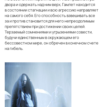
двора и одержать над ним верх, Гамлет находится
в состоянии стагнации и всю агрессию направляет
на самого себя. Его способность взвешивать все
за и против становится для него непреодолимым
препятствием при достижении своих целей.
Терзаемый сомнениями и угрызениями совести,
будучи единственным в окружающем его
бессовестном мире, он обречен в конечном счете
на гибель.