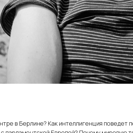
нтре в Берлине? Как интеллигенция поведет 
ь с парламентской Европой? Почему мировую 