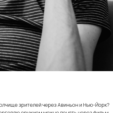
полчище зрителей через Авиньон и Нью-Йорк?
торговлю оружием можно понять через фильм