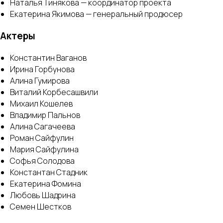
Наталья Тинякова — координатор проекта
Екатерина Якимова — генеральный продюсер
Актеры
Константин Ваганов
Ирина Горбунова
Алина Гумирова
Виталий Корбесашвили
Михаил Кошелев
Владимир Пальнов
Алина Сагачеева
Роман Сайфулин
Мария Сайфулина
Софья Солодова
Константан Стадник
Екатерина Фомина
Любовь Шадрина
Семен Шестков