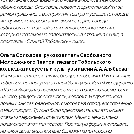
облике города. Спектакль позволил зрителям выйти за
рамки привычного восприятия театра и услышать город в
историческом срезе эпох. Зная историю города,
забываешь, что за ней стоят человеческие эмоции,
которые невозможно запечатлеть на страницах книг, а
спектакль «Слушай Тобольск» – смог»
Ольга Солодова, руководитель Свободного
Молодежного Театра, педагог Тобольского
колледжа искусств и культуры имени А. А. Алябьева:
«Сам замысел спектакля обладает любовью. Я хоть и знаю
Тобольск, но прогулка с Галей Зальцман, Катей Бондаренко
и Катей Злой дала возможность отстраненно посмотреть
на него, увидеть особенность, колорит. Я вдруг поняла,
почему они так реагируют, смотрят на город, восторженно
о нем говорят. Трудно было представить, как это может
стать иммерсивным спектаклем. Меня очень сильно
привлекает этот тип театра. Про такую форму я слышала,
но никогда не видела и мне было жутко интересно