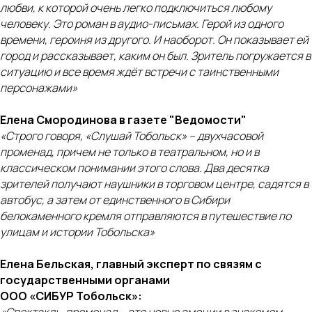
любви, к которой очень легко подключиться любому
человеку. Это роман в аудио-письмах. Герой из одного
времени, героиня из другого. И наоборот. Он показывает ей
город и рассказывает, каким он был. Зритель погружается в
ситуацию и все время ждёт встречи с таинственными
персонажами»
Елена Смородинова в газете "Ведомости"
«Строго говоря, «Слушай Тобольск» – двухчасовой
променад, причем не только в театральном, но и в
классическом понимании этого слова. Два десятка
зрителей получают наушники в торговом центре, садятся в
автобус, а затем от единственного в Сибири
белокаменного кремля отправляются в путешествие по
улицам и истории Тобольска»
Елена Бельская, главный эксперт по связям с
государственными органами
ООО «СИБУР Тобольск»:
«Спектакль-променад – это новые эмоции в знакомом