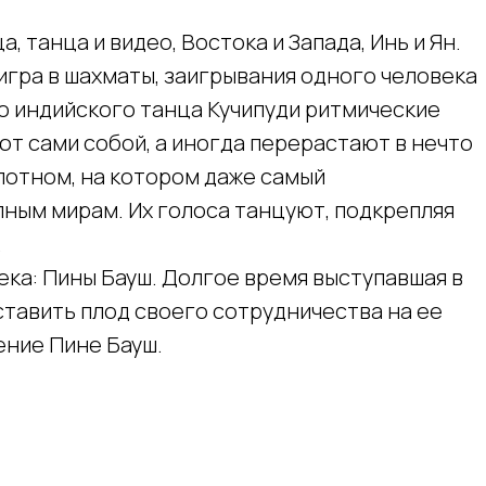
а, танца и видео, Востока и Запада, Инь и Ян.
 игра в шахматы, заигрывания одного человека
о индийского танца Кучипуди ритмические
ют сами собой, а иногда перерастают в нечто
лотном, на котором даже самый
ным мирам. Их голоса танцуют, подкрепляя
.
ека: Пины Бауш. Долгое время выступавшая в
ставить плод своего сотрудничества на ее
ение Пине Бауш.