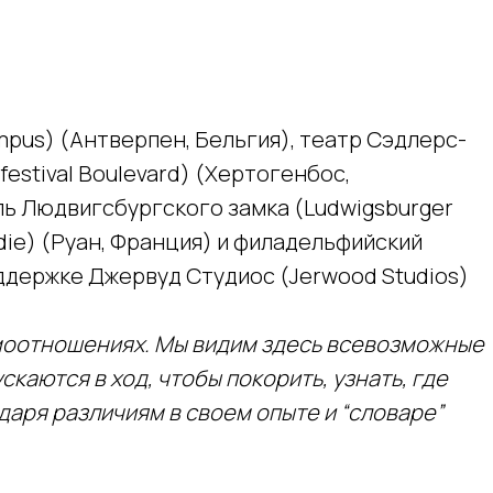
mpus) (Антверпен, Бельгия), театр Сэдлерс-
estival Boulevard) (Хертогенбос,
аль Людвигсбургского замка (Ludwigsburger
die) (Руан, Франция) и филадельфийский
поддержке Джервуд Студиос (Jerwood Studios)
аимоотношениях. Мы видим здесь всевозможные
каются в ход, чтобы покорить, узнать, где
одаря различиям в своем опыте и “словаре”