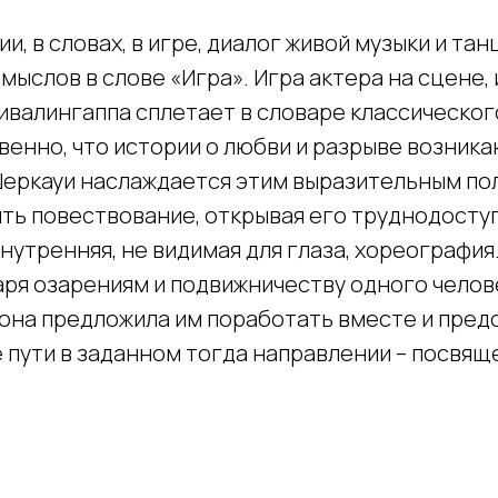
и, в словах, в игре, диалог живой музыки и танц
мыслов в слове «Игра». Игра актера на сцене,
валингаппа сплетает в словаре классическог
венно, что истории о любви и разрыве возника
Шеркауи наслаждается этим выразительным по
ть повествование, открывая его труднодоступ
внутренняя, не видимая для глаза, хореография
даря озарениям и подвижничеству одного челов
 она предложила им поработать вместе и пред
 пути в заданном тогда направлении – посвящ