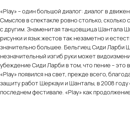
«Play» – один большой диалог: диалог в движени
Смыслов в спектакле ровно столько, сколько с
с другим. Знаменитая танцовщица Шантала Ши
рисунки и язык жестов так незаметно и естест
значительно большее. Бельгиец Сиди Ларби 
незначительный изгиб руки может видоизмени
убеждение Сиди Ларби в том, что пение – это 
«Play» появился на свет, прежде всего, благо
защиту работ Шеркауи и Шанталы, в 2008 году
последнем фестивале. «Play» как продолжение