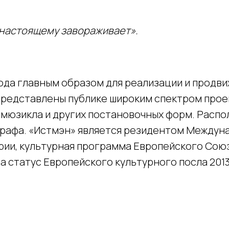
-настоящему завораживает».
года главным образом для реализации и продв
представлены публике широким спектром прое
, мюзикла и других постановочных форм. Расп
рафа. «Истмэн» является резидентом Междунар
и, культурная программа Европейского Союза,
ла статус Европейского культурного посла 2013