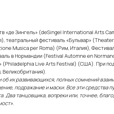
«де Зингель» (deSingel International Arts Ca
я), театральный фестиваль «Бульвар» (Theaterf
ione Musica per Roma) (Рим, Италия), Фестив
валь в Нормандии (Festival Automne en Norman
(Philadelphia Live Arts Festival) (США). При 
н, Великобритания).
ы и об их развивающихся, полных сомнений вз
ние, подражание и маски. Все эти средства пус
га. Два танцовщика, вопреки или, точнее, благ
мост».